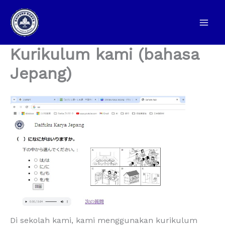
内
容
を
ス
Kurikulum kami (bahasa
キ
Jepang)
ッ
プ
Di sekolah kami, kami menggunakan kurikulum